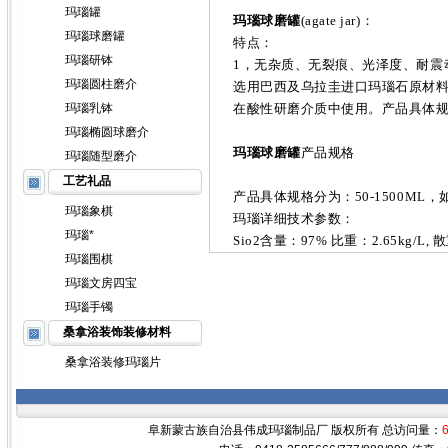
玛瑙罐
玛瑙球磨罐
(
agate jar
)：
玛瑙球磨罐
特点：
玛瑙研钵
1
，无杂质、无裂痕、光泽度、耐震
玛瑙圆柱磨介
选用巴西及乌拉圭进口玛瑙石原材
玛瑙乳钵
在酸性研磨介质中使用。产品具体
玛瑙椭圆球磨介
玛瑙球磨罐
产品规格
玛瑙随型磨介
工艺礼品
产品具体规格分为：
50-1500ML
，
玛瑙象棋
玛瑙详细技术参数：
玛瑙*
Sio2
含量：
97%
比重：
2.65kg/L,
散
玛瑙围棋
玛瑙文房四宝
玛瑙手镯
桑拿浴装饰装修材料
桑拿浴装修玛瑙片
阜新蒙古族自治县伟成玛瑙制品厂 版权所有 总访问量：