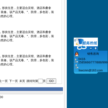
销售咨询
0418-
2585666/777/888/999
fxwcmn@163.com
首页 上一页 下一页 末页 跳转到第
页
00