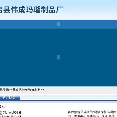
品展示
>>
桑拿浴装饰装修材料
>>