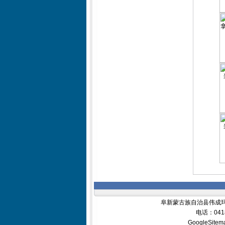
阜新蒙古族自治县伟成玛
电话：0418
GoogleSitem