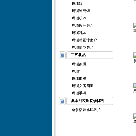
玛瑙罐
玛瑙球磨罐
玛瑙研钵
玛瑙圆柱磨介
玛瑙乳钵
玛瑙椭圆球磨介
玛瑙随型磨介
工艺礼品
玛瑙象棋
玛瑙*
玛瑙围棋
玛瑙文房四宝
玛瑙手镯
桑拿浴装饰装修材料
桑拿浴装修玛瑙片