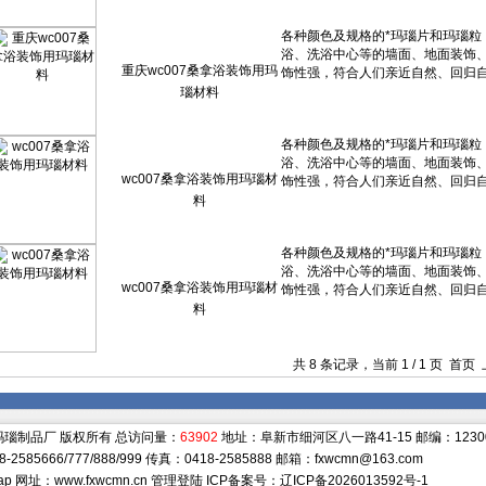
重庆wc007桑拿浴装饰用玛
瑙材料
wc007桑拿浴装饰用玛瑙材
料
wc007桑拿浴装饰用玛瑙材
料
共 8 条记录，当前 1 / 1 页 
瑙制品厂 版权所有 总访问量：
63902
地址：阜新市细河区八一路41-15 邮编：1230
-2585666/777/888/999 传真：0418-2585888 邮箱：
fxwcmn@163.com
ap
网址：www.fxwcmn.cn
管理登陆
ICP备案号：
辽ICP备2026013592号-1