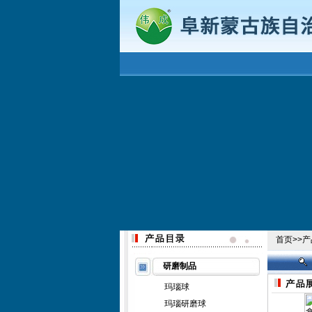
首页
>>
产
研磨制品
玛瑙球
玛瑙研磨球