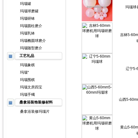
玛瑙罐
玛瑙球
玛瑙球磨罐
玛瑙研钵
玛瑙圆柱磨介
玛瑙乳钵
吉林5-6
玛瑙椭圆球磨介
玛瑙随型磨介
工艺礼品
玛瑙象棋
辽宁5-
玛瑙*
玛瑙围棋
玛瑙文房四宝
玛瑙手镯
山西5-60m
桑拿浴装饰装修材料
桑拿浴装修玛瑙片
黄山5-6