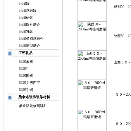
玛瑙罐
成都50－2
玛瑙球磨罐
玛瑙研钵
玛瑙圆柱磨介
玛瑙乳钵
陕西50－2
玛瑙椭圆球磨介
玛瑙随型磨介
工艺礼品
玛瑙象棋
山西５０－2
玛瑙*
玛瑙围棋
玛瑙文房四宝
玛瑙手镯
５０－20
桑拿浴装饰装修材料
桑拿浴装修玛瑙片
５０－20