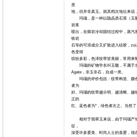
质
地，但并非真玉。就其档次地位来说
玛瑙，是一种以隐晶质石英（玉髓）
岩浆
喷出，在熔岩冷却固结过程中，蒸汽
铁岩
石等的可溶成分又扩散进入硅胶，zu
色变得
缤纷多彩，色泽纹带皆美丽，常用来
玛瑙的矿物学名叫玉髓，不属于水晶
Agate，非玉非石，自成一类。
玛瑙的评价包括：纹带构造、颜色
者为
好。玛瑙的纹带越分明、越清晰、越
正的
红、蓝色者为*，绿色者次之。当然
相对于翡翠玉来说，由于玛瑙产地
征，
深受许多爱美、时尚人士的喜爱，现