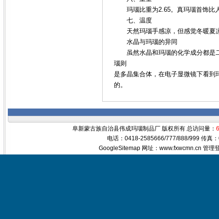
玛瑙比重为2.65。真玛瑙首饰比
七、温度
天然玛瑙手感凉，但感觉冬暖夏凉
水晶与玛瑙的异同
虽然水晶和玛瑙的化学成分都是二
瑙则
是多晶集合体，在电子显微镜下看到
的。
阜新蒙古族自治县伟成玛瑙制品厂 版权所有 总访问量：
电话：0418-2585666/777/888/999 传真
GoogleSitemap
网址：www.fxwcmn.cn
管理