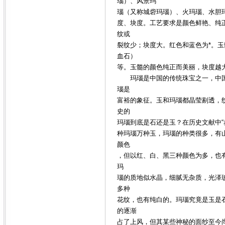
瑙）、风景玛
瑙（又称城砦玛瑙）、火玛瑙、水胆
度、块度。工艺要求是颜色鲜艳、纯
纹或
裂纹少；块度大。红色和蓝色为*。
血石）
等。玉髓的颜色纯正而美丽，块度越大
玛瑙是中国的传统珠宝之一，中国
瑙是
富裕的象征。玉和玛瑙都晶莹剔透，
史的
玛瑙到底是石还是玉？在历史文献中“
种玛瑙万种玉，玛瑙的种类很多，有
颜色
，但以红、白、黑三种颜色为多，也
玛
瑙的质地似水晶，细腻无杂质，光泽
多种
花纹，也有纯白的。玛瑙究竟是玉是石
的逐渐
占了上风，但其某些神秘的面纱至今