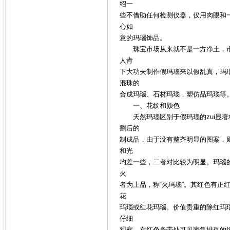
绍一
些不借助任何检测仪器，仅用肉眼和
心如
意的玛瑙饰品。
珠宝市场从来就不是一方净土，市
人肯
下大功夫制作假玛瑙来以假乱真，玛瑙
混珠的
合成玛瑙、石材玛瑙，塑仿品玛瑙等
一、花纹和颜色
天然玛瑙区别于假玛瑙的zui显著
割后的
制成品，由于没有整齐明显的图案，
和光
均差一些，二者对比较为明显。玛瑙
火
者为上品，称“火玛瑙”。其红色有
花
玛瑙或红花玛瑙。价值贵重的除红玛
仔细
观察，在红色条带处可见密集排列的