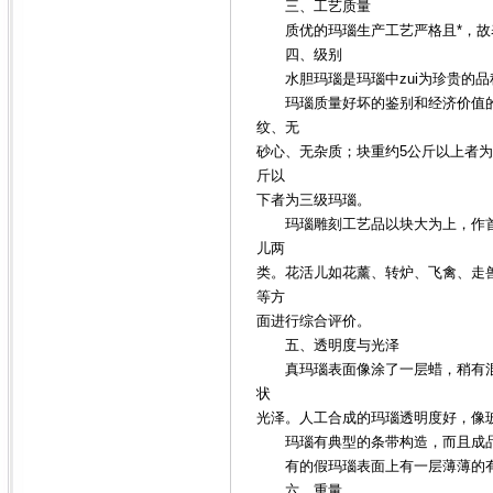
三、工艺质量
质优的玛瑙生产工艺严格且*，故
四、级别
水胆玛瑙是玛瑙中zui为珍贵的品
玛瑙质量好坏的鉴别和经济价值的
纹、无
砂心、无杂质；块重约5公斤以上者为特
斤以
下者为三级玛瑙。
玛瑙雕刻工艺品以块大为上，作首
儿两
类。花活儿如花薰、转炉、飞禽、走
等方
面进行综合评价。
五、透明度与光泽
真玛瑙表面像涂了一层蜡，稍有混沌
状
光泽。人工合成的玛瑙透明度好，像
玛瑙有典型的条带构造，而且成品
有的假玛瑙表面上有一层薄薄的有
六、重量