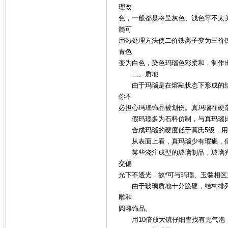
理改
色，一般都是将呈灰色、浅色等不太
髓可
用热处理方法使二价铁离子变为三价
青色
变为白色，染色玛瑙色彩柔和，制作
二、质地
由于玛瑙是在熔融状态下形成的结晶
你不
必担心玛瑙饰品被划伤。真玛瑙在硬
假玛瑙多为石料仿制，与真玛瑙比
合成玛瑙的硬度低于莫氏5级，用
从表面上看，真玛瑙少有瑕疵，假
某些浇注成型的玻璃制品，玻璃光
交偏
光下不透光，故*可与玛瑙、玉髓相区
由于玻璃质地十分脆硬，结构排列
雕和
圆雕饰品。
用10倍放大镜仔细查找有无气泡，