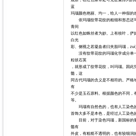
蓝
玛瑙颜色艳丽、均一，给人一种假的
依玛瑙纹带花纹的粗细和形态还可分
青间
以红色如蛛丝者为妙。上有枝叶，俨
白光
彩、侧视之若凝血者曰夹胎玛瑙，zui
没有纹带花纹的玛瑙化学成分单一，
粒状石英
，就形成了纹带花纹，叫玛瑙。因此
髓，这
同古代玛瑙的含义是不相符的。严格
有
不少是玉石原料。根据颜色的不同，有“
等。
玛瑙有自然色的，也有人工染色的
首饰大多不是本色，是经过人工染色
目前，对于染色玛瑙，新国标的要
髓有
外皮，有粗糙不透明的，也有较细润