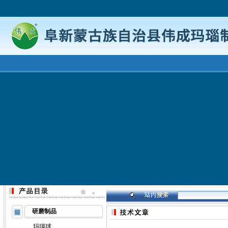
研磨制品
玛瑙球