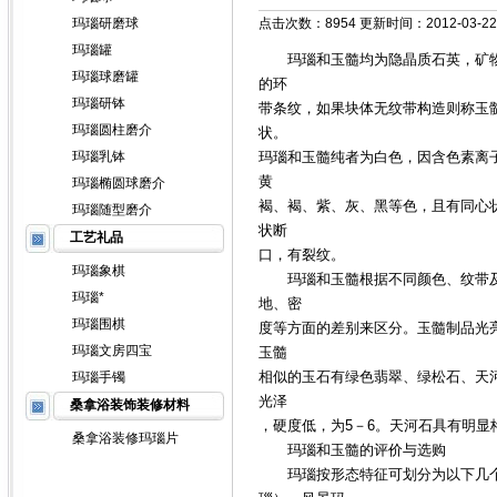
玛瑙研磨球
点击次数：8954 更新时间：2012-03-22
玛瑙罐
玛瑙和玉髓均为隐晶质石英，矿物
玛瑙球磨罐
的环
玛瑙研钵
带条纹，如果块体无纹带构造则称玉
玛瑙圆柱磨介
状。
玛瑙乳钵
玛瑙和玉髓纯者为白色，因含色素离
黄
玛瑙椭圆球磨介
褐、褐、紫、灰、黑等色，且有同心
玛瑙随型磨介
状断
工艺礼品
口，有裂纹。
玛瑙象棋
玛瑙和玉髓根据不同颜色、纹带及
玛瑙*
地、密
玛瑙围棋
度等方面的差别来区分。玉髓制品光
玛瑙文房四宝
玉髓
相似的玉石有绿色翡翠、绿松石、天
玛瑙手镯
光泽
桑拿浴装饰装修材料
，硬度低，为5－6。天河石具有明显
桑拿浴装修玛瑙片
玛瑙和玉髓的评价与选购
玛瑙按形态特征可划分为以下几个