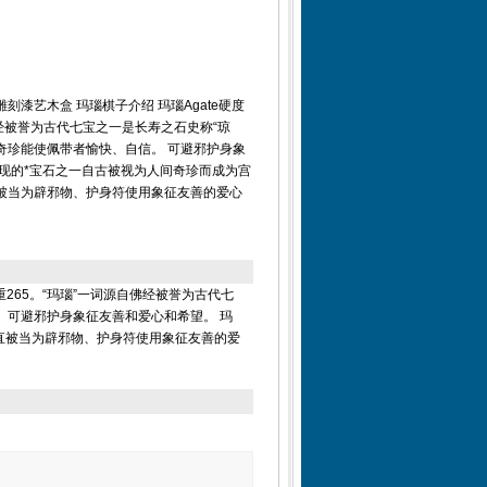
漆艺木盒 玛瑙棋子介绍 玛瑙Agate硬度
自佛经被誉为古代七宝之一是长寿之石史称“琼
间奇珍能使佩带者愉快、自信。 可避邪护身象
现的*宝石之一自古被视为人间奇珍而成为宫
被当为辟邪物、护身符使用象征友善的爱心
重265。“玛瑙”一词源自佛经被誉为古代七
。 可避邪护身象征友善和爱心和希望。 玛
直被当为辟邪物、护身符使用象征友善的爱