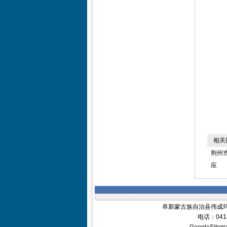
相关
荆州
应
阜新蒙古族自治县伟成玛
电话：0418