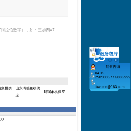
阿拉伯数字），如：三加四=7
销售咨询
0418-
2585666/777/888/999
fxwcmn@163.com
瑙象棋供
山东玛瑙象棋供
玛瑙象棋供应
应
00