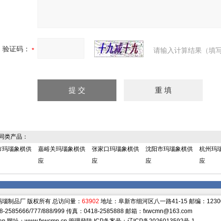
验证码：
请输入计算结果（填写
同类产品：
市玛瑙象棋供
嘉峪关玛瑙象棋供
张家口玛瑙象棋供
沈阳市玛瑙象棋供
杭州玛
应
应
应
应
瑙制品厂 版权所有 总访问量：
63902
地址：阜新市细河区八一路41-15 邮编：1230
-2585666/777/888/999 传真：0418-2585888 邮箱：
fxwcmn@163.com