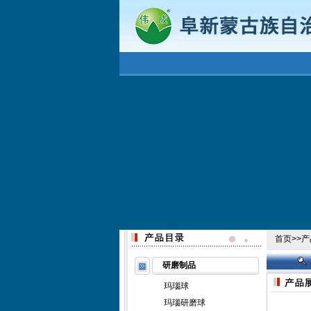
首页
>>
产
研磨制品
玛瑙球
玛瑙研磨球