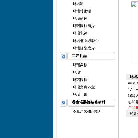
玛瑙罐
玛瑙球磨罐
玛瑙研钵
玛瑙圆柱磨介
玛瑙乳钵
玛瑙椭圆球磨介
玛瑙随型磨介
工艺礼品
玛瑙象棋
玛瑙*
玛瑙
玛瑙围棋
中国玛
玛瑙文房四宝
宝之
玛瑙手镯
瑙是
心和
桑拿浴装饰装修材料
产品
桑拿浴装修玛瑙片
如果