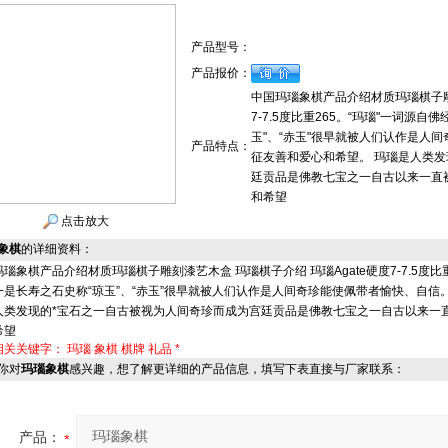
产品型号：
产品报价：
中国玛瑙象棋产品介绍材质玛瑙棋子雕刻
7-7.5度比重265。“玛瑙"一词源
玉"、“赤玉"很早就被人们认作是人
产品特点：
征友善和爱心和希望。 玛瑙是人类发
廷贡品是佛教七宝之一自古以来一直
和希望
点击放大
象棋
的详细资料：
瑙象棋产品介绍材质玛瑙棋子雕刻漆艺木盒 玛瑙棋子介绍 玛瑙Agate硬度7-7.5度比
一是长寿之石史称“琼玉”、“赤玉”很早就被人们认作是人间奇珍能使佩带者愉快、自信
人类发现的*宝石之一自古被视为人间奇珍而成为宫廷贡品是佛教七宝之一自古以来一
希望
相关关键字：
玛瑙
象棋
棋牌
礼品
*
你对
玛瑙象棋
感兴趣，想了解更详细的产品信息，填写下表直接与厂家联系：
产品：