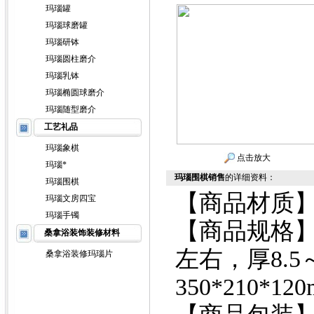
玛瑙罐
玛瑙球磨罐
玛瑙研钵
玛瑙圆柱磨介
玛瑙乳钵
玛瑙椭圆球磨介
玛瑙随型磨介
工艺礼品
玛瑙象棋
点击放大
玛瑙*
玛瑙围棋销售
的详细资料：
玛瑙围棋
【商品材质
玛瑙文房四宝
玛瑙手镯
【商品规格】
桑拿浴装饰装修材料
左右，厚8.5
桑拿浴装修玛瑙片
350*210*