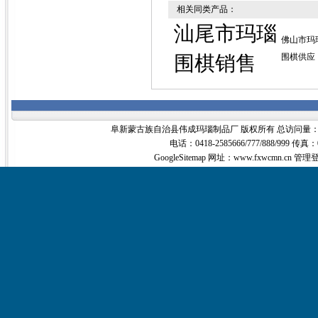
相关同类产品：
汕尾市玛瑙
佛山市玛
围棋销售
围棋供应
阜新蒙古族自治县伟成玛瑙制品厂 版权所有 总访问量
电话：0418-2585666/777/888/999 传真：
GoogleSitemap
网址：www.fxwcmn.cn
管理