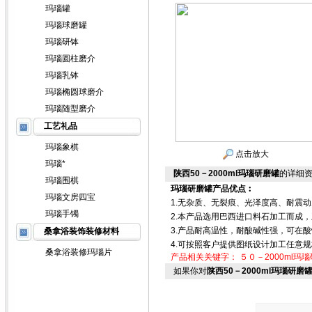
玛瑙罐
玛瑙球磨罐
玛瑙研钵
玛瑙圆柱磨介
玛瑙乳钵
玛瑙椭圆球磨介
玛瑙随型磨介
工艺礼品
玛瑙象棋
点击放大
玛瑙*
陕西50－2000ml玛瑙研磨罐
的详细
玛瑙围棋
玛瑙研磨罐产品优点︰
玛瑙文房四宝
1.无杂质、无裂痕、光泽度高、耐震
玛瑙手镯
2.本产品选用巴西进口料石加工而成，颜
3.产品耐高温性，耐酸碱性强，可在
桑拿浴装饰装修材料
4.可按照客户提供图纸设计加工任意规
桑拿浴装修玛瑙片
产品相关关键字：
５０－2000ml玛
如果你对
陕西50－2000ml玛瑙研磨