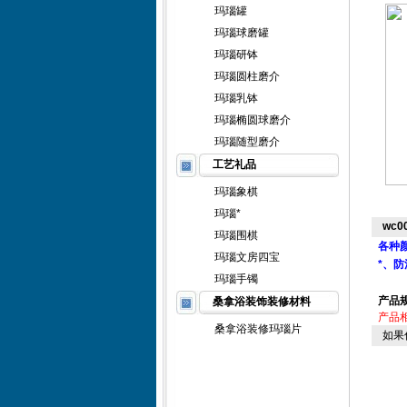
玛瑙罐
玛瑙球磨罐
玛瑙研钵
玛瑙圆柱磨介
玛瑙乳钵
玛瑙椭圆球磨介
玛瑙随型磨介
工艺礼品
玛瑙象棋
玛瑙*
wc
玛瑙围棋
各种
玛瑙文房四宝
*、
玛瑙手镯
产品
桑拿浴装饰装修材料
产品
桑拿浴装修玛瑙片
如果