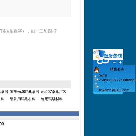
阿拉伯数字），如：三加四=7
销售咨询
0418-
2585666/777/888/999
fxwcmn@163.com
桑拿浴
重庆wc007桑拿浴
wc007桑拿浴装
材料
装饰用玛瑙材料
饰用玛瑙材料
00