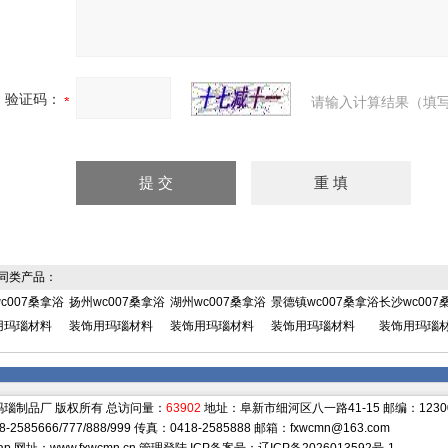
验证码：
请输入计算结果（填写
同类产品：
c007桑拿浴
扬州wc007桑拿浴
湖州wc007桑拿浴
景德镇wc007桑拿浴
长沙wc007
用玛瑙材料
装饰用玛瑙材料
装饰用玛瑙材料
装饰用玛瑙材料
装饰用玛瑙
瑙制品厂 版权所有 总访问量：
63902
地址：阜新市细河区八一路41-15 邮编：1230
-2585666/777/888/999 传真：0418-2585888 邮箱：
fxwcmn@163.com