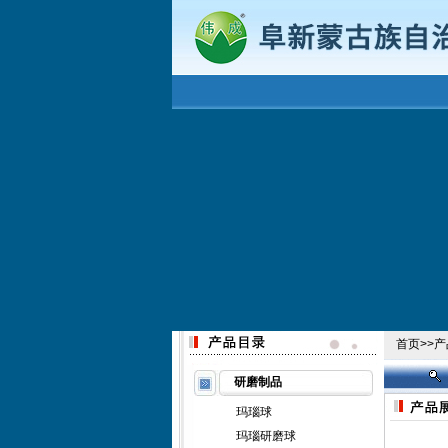
首页
>>
产
研磨制品
玛瑙球
玛瑙研磨球