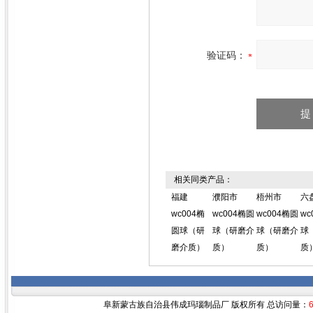
验证码：
相关同类产品：
福建
濮阳市
梧州市
六
wc004椭
wc004椭圆
wc004椭圆
wc
圆球（研
球（研磨介
球（研磨介
球
磨介质）
质）
质）
质
阜新蒙古族自治县伟成玛瑙制品厂 版权所有 总访问量：