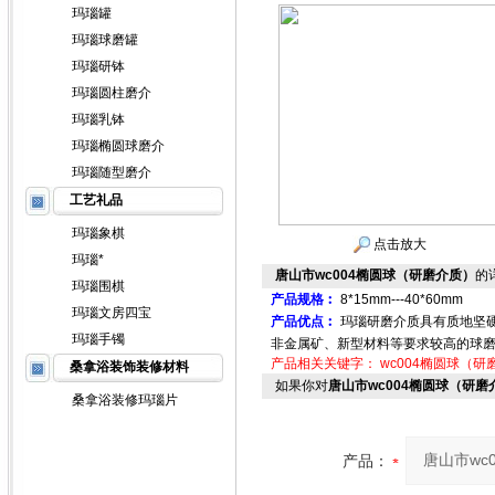
玛瑙罐
玛瑙球磨罐
玛瑙研钵
玛瑙圆柱磨介
玛瑙乳钵
玛瑙椭圆球磨介
玛瑙随型磨介
工艺礼品
玛瑙象棋
点击放大
玛瑙*
唐山市wc004椭圆球（研磨介质）
的
玛瑙围棋
产品规格︰
8*15mm---40*60mm
玛瑙文房四宝
产品优点︰
玛瑙研磨介质具有质地坚
玛瑙手镯
非金属矿、新型材料等要求较高的球
产品相关关键字：
wc004椭圆球（研
桑拿浴装饰装修材料
如果你对
唐山市wc004椭圆球（研磨
桑拿浴装修玛瑙片
产品：