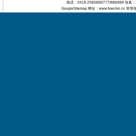
电话：0418-2585666/777/888/999 传真
GoogleSitemap
网址：www.fxwcmn.cn
管理