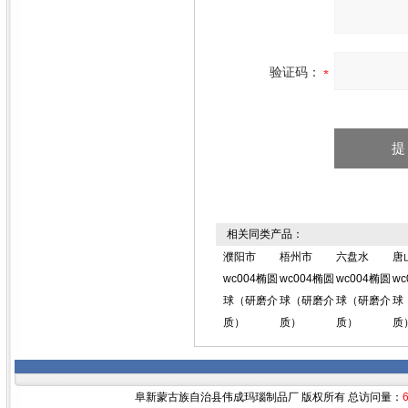
验证码：
相关同类产品：
濮阳市
梧州市
六盘水
唐
wc004椭圆
wc004椭圆
wc004椭圆
wc
球（研磨介
球（研磨介
球（研磨介
球
质）
质）
质）
质
阜新蒙古族自治县伟成玛瑙制品厂 版权所有 总访问量：