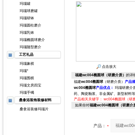
玛瑙罐
玛瑙球磨罐
玛瑙研钵
玛瑙圆柱磨介
玛瑙乳钵
玛瑙椭圆球磨介
玛瑙随型磨介
工艺礼品
玛瑙象棋
点击放大
玛瑙*
福建wc004椭圆球（研磨介质）
的详
玛瑙围棋
福建
wc004椭圆球
（研磨介质）
产品
玛瑙文房四宝
wc004椭圆球
产品优点︰
玛瑙研磨介
玛瑙手镯
药、陶瓷釉浆、非金属矿、新型材料
产品相关关键字：
wc004椭圆球（研
桑拿浴装饰装修材料
如果你对
福建wc004椭圆球（研磨介
桑拿浴装修玛瑙片
产品：