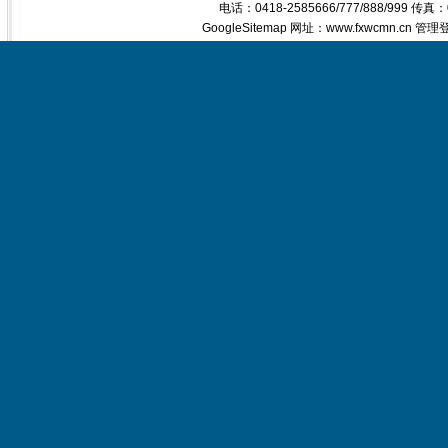
电话：0418-2585666/777/888/999 传真
GoogleSitemap
网址：www.fxwcmn.cn
管理