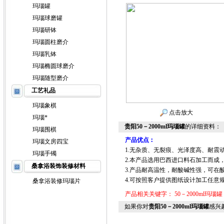
玛瑙罐
玛瑙球磨罐
玛瑙研钵
玛瑙圆柱磨介
玛瑙乳钵
玛瑙椭圆球磨介
玛瑙随型磨介
工艺礼品
玛瑙象棋
点击放大
玛瑙*
贵阳50－2000ml玛瑙罐
的详细资料：
玛瑙围棋
产品优点︰
玛瑙文房四宝
1.无杂质、无裂痕、光泽度高、耐震
玛瑙手镯
2.本产品选用巴西进口料石加工而成，
桑拿浴装饰装修材料
3.产品耐高温性，耐酸碱性强，可在
4.可按照客户提供图纸设计加工任意规
桑拿浴装修玛瑙片
产品相关关键字：
50－2000ml玛瑙罐
如果你对
贵阳50－2000ml玛瑙罐
感兴