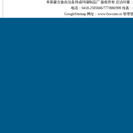
阜新蒙古族自治县伟成玛瑙制品厂 版权所有 总访问量
电话：0418-2585666/777/888/999 传真：
GoogleSitemap
网址：www.fxwcmn.cn
管理