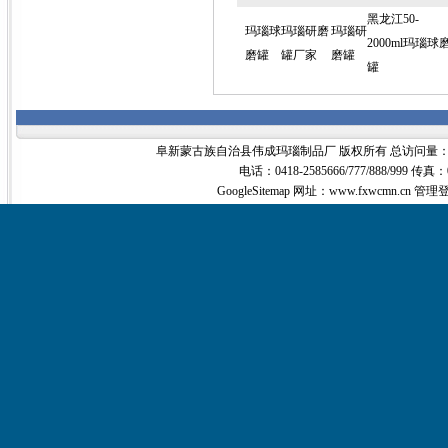
黑龙江50-
玛瑙球
玛瑙研磨
玛瑙研
2000ml玛瑙球
磨罐
罐厂家
磨罐
罐
阜新蒙古族自治县伟成玛瑙制品厂 版权所有 总访问量
电话：0418-2585666/777/888/999 传真：
GoogleSitemap
网址：www.fxwcmn.cn
管理