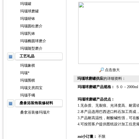
玛瑙罐
玛瑙球磨罐
玛瑙研钵
玛瑙圆柱磨介
玛瑙乳钵
玛瑙椭圆球磨介
玛瑙随型磨介
工艺礼品
玛瑙象棋
点击放大
玛瑙*
玛瑙球磨罐供应
的详细资料：
玛瑙围棋
玛瑙球磨罐
产品规格︰
５０－2000ml
玛瑙文房四宝
玛瑙手镯
玛瑙球磨罐产品优点︰
桑拿浴装饰装修材料
1.无杂质、无裂痕、光泽度高、耐震
2.本产品选用巴西进口料石加工而成，
桑拿浴装修玛瑙片
3.产品耐高温性，耐酸碱性强，可在
4.可按照客户提供图纸设计加工任意规
zui小订量︰
不限