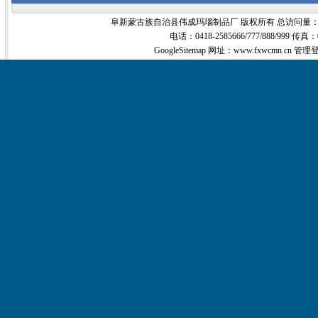
阜新蒙古族自治县伟成玛瑙制品厂 版权所有 总访问量
电话：0418-2585666/777/888/999 传真：
GoogleSitemap
网址：www.fxwcmn.cn
管理