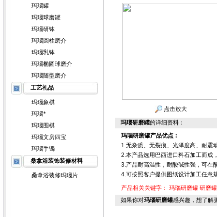
玛瑙罐
玛瑙球磨罐
玛瑙研钵
玛瑙圆柱磨介
玛瑙乳钵
玛瑙椭圆球磨介
玛瑙随型磨介
工艺礼品
玛瑙象棋
点击放大
玛瑙*
玛瑙研磨罐
的详细资料：
玛瑙围棋
玛瑙研磨罐产品优点︰
玛瑙文房四宝
1.无杂质、无裂痕、光泽度高、耐震
玛瑙手镯
2.本产品选用巴西进口料石加工而成，
桑拿浴装饰装修材料
3.产品耐高温性，耐酸碱性强，可在
4.可按照客户提供图纸设计加工任意规
桑拿浴装修玛瑙片
产品相关关键字：
玛瑙研磨罐
研磨罐
如果你对
玛瑙研磨罐
感兴趣，想了解