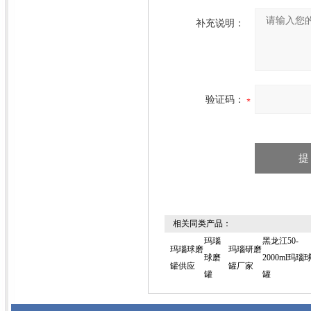
补充说明：
验证码：
相关同类产品：
玛瑙
黑龙江50-
玛瑙球磨
玛瑙研磨
球磨
2000ml玛瑙
罐供应
罐厂家
罐
罐